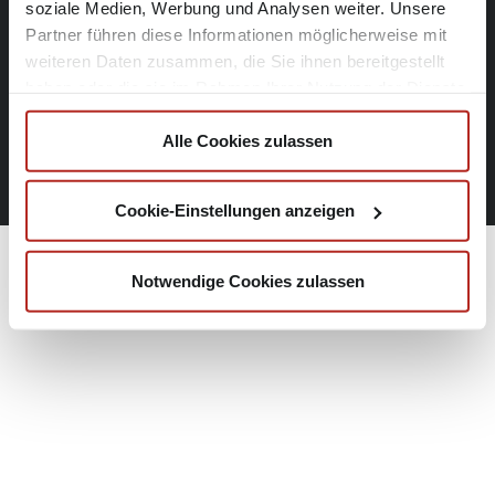
soziale Medien, Werbung und Analysen weiter. Unsere
Partner führen diese Informationen möglicherweise mit
weiteren Daten zusammen, die Sie ihnen bereitgestellt
Schwäbischer Verlag GmbH & Co. KG Drexler, Gessler
haben oder die sie im Rahmen Ihrer Nutzung der Dienste
gesammelt haben.
Folgen Sie uns
Alle Cookies zulassen
Cookie-Einstellungen anzeigen
Notwendige Cookies zulassen