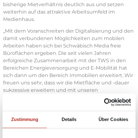
bisherige Mietverhältnis deutlich aus und setzen
weiterhin auf das attraktive Arbeitsumfeld im
Medienhaus.
„Mit dem Voranschreiten der Digitalisierung und den
damit verbundenen Möglichkeiten zum mobilen
Arbeiten haben sich bei Schwäbisch Media freie
Büroflächen ergeben. Die seit vielen Jahren
erfolgreiche Zusammenarbeit mit der TWS in den
Bereichen Energieversorgung und E-Mobilität hat
sich dann um den Bereich Immobilien erweitert. Wir
freuen uns sehr, dass wir die Mietfläche und -dauer
sukzessive erweitern und mit unseren
Räumlichkeiten sowie dem damit verbundenen
Service überzeugen konnten.“, sagt Hubert Sterk,
Leiter Geschäftsbereich Immobilien, Einkauf und
Zustimmung
Details
Über Cookies
Zentrale Dienste bei Schwäbisch Media.
Die
Schwäbischer Verlag GmbH & Co. KG Drexler,