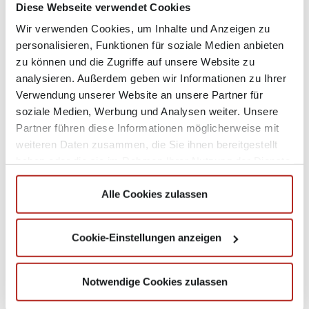
Gessler
mit Sitz in Ravensburg ist eines der
Diese Webseite verwendet Cookies
führenden Medienhäuser in Baden-Württemberg
Wir verwenden Cookies, um Inhalte und Anzeigen zu
und beschäftigt rund 900 festangestellte, 3.000 freie
personalisieren, Funktionen für soziale Medien anbieten
Mitarbeiter und 5.000 Zusteller. Das Unternehmen
zu können und die Zugriffe auf unsere Website zu
deckt mit seinem Portfolio die ganze Bandbreite der
analysieren. Außerdem geben wir Informationen zu Ihrer
Medien und mediennahen Dienstleistungen ab und
Verwendung unserer Website an unsere Partner für
setzt inhaltlich auf regionale und lokale
soziale Medien, Werbung und Analysen weiter. Unsere
Informationen für seine Leser, Zuschauer, Hörer,
Partner führen diese Informationen möglicherweise mit
Internetnutzer und Werbepartner. Kernprodukt ist
weiteren Daten zusammen, die Sie ihnen bereitgestellt
die Schwäbische Zeitung – die größte regionale
haben oder die sie im Rahmen Ihrer Nutzung der Dienste
Abonnementzeitung Baden-Württembergs. Zum
gesammelt haben.
Medienmix gehören zudem das Tageszeitungs-
Alle Cookies zulassen
Portal Schwäbische.de einschließlich mobiler
Anwendungen, das Anzeigenblatt Südfinder,
Deutschlands größte regionale Privatsendergruppe
Cookie-Einstellungen anzeigen
Regio TV, zahlreiche Special-Interest-Magazine sowie
Tochterunternehmen und Business Units für
Notwendige Cookies zulassen
Briefzustellung sowie Beteiligungen an
Radiosendern.